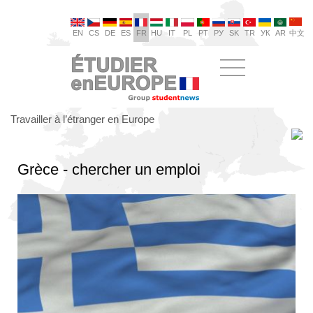
EN
CS
DE
ES
FR
HU
IT
PL
PT
РУ
SK
TR
УК
AR
中文
Travailler à l’étranger en Europe
Grèce - chercher un emploi