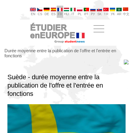
EN
CS
DE
ES
FR
HU
IT
PL
PT
РУ
SK
TR
УК
AR
中文
Durée moyenne entre la publication de l'offre et l'entrée en
fonctions
Suède - durée moyenne entre la
publication de l'offre et l'entrée en
fonctions