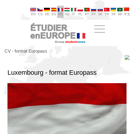
EN
CS
DE
ES
FR
HU
IT
PL
PT
РУ
SK
TR
УК
AR
中文
CV - format Europass
Luxembourg - format Europass