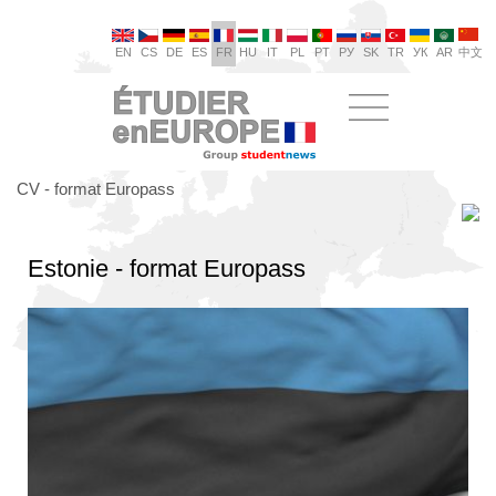
EN
CS
DE
ES
FR
HU
IT
PL
PT
РУ
SK
TR
УК
AR
中文
CV - format Europass
Estonie - format Europass