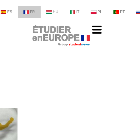
ES
FR
HU
IT
PL
PT