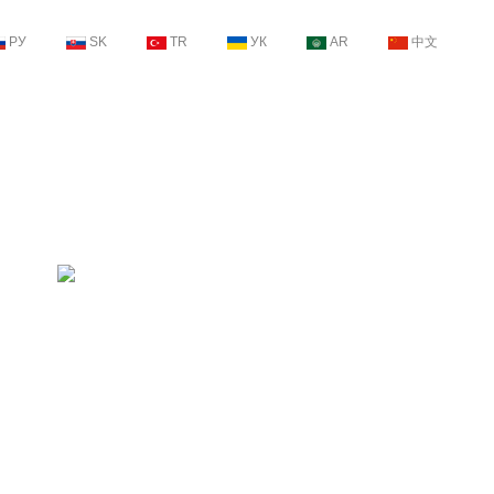
РУ
SK
TR
УК
AR
中文