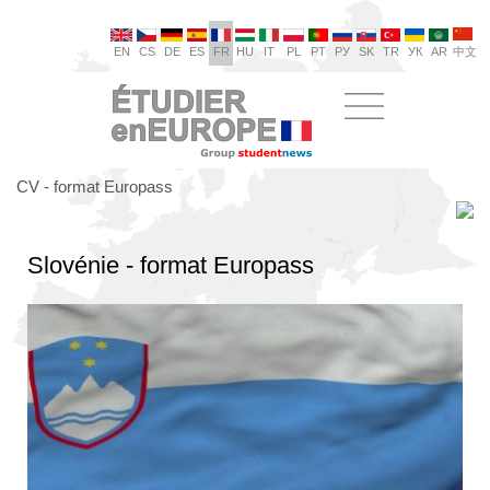
EN
CS
DE
ES
FR
HU
IT
PL
PT
РУ
SK
TR
УК
AR
中文
CV - format Europass
Slovénie - format Europass