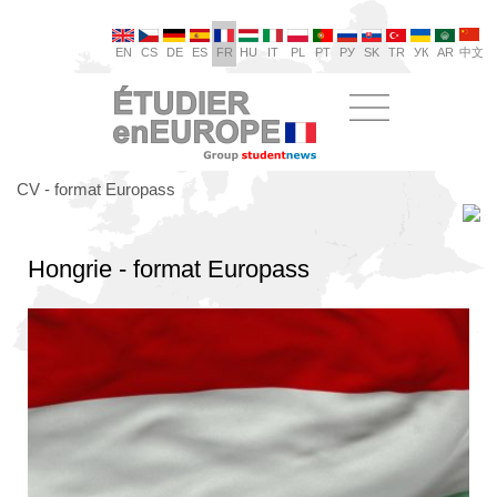
EN
CS
DE
ES
FR
HU
IT
PL
PT
РУ
SK
TR
УК
AR
中文
CV - format Europass
Hongrie - format Europass