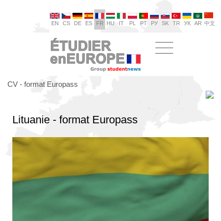
EN
CS
DE
ES
FR
HU
IT
PL
PT
РУ
SK
TR
УК
AR
中文
CV - format Europass
Lituanie - format Europass