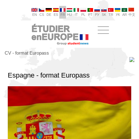
EN
CS
DE
ES
FR
HU
IT
PL
PT
РУ
SK
TR
УК
AR
中文
CV - format Europass
Espagne - format Europass